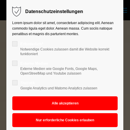
Datenschutzeinstellungen
Login
Lorem ipsum dolor sit amet, consectetuer adipiscing elit. Aenean
commodo ligula eget dolor. Aenean massa. Cum sociis natoque
Benutzername
penatibus et magnis dis parturient montes.
Erforderlich*
Notwendige Cookies zulassen damit die Website korrekt
funktioniert
Passwort
Externe Medien
Externe Medien wie Google Fonts, Google Maps,
OpenStreetMap und Youtube zulassen
Statistik
Anmelden
Google Analytics und Matomo Analytics zulassen
Register
|
Lost your password?
Support
Lorem ipsum dolor sit amet: