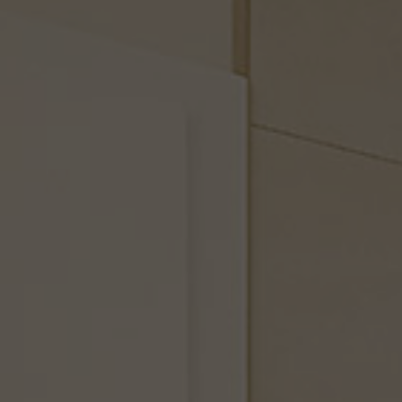
Drop us a line
info@yourdomain.com
About us
Lorem ipsum dolor sit amet, consectetuer
adipiscing elit.
Aenean commodo ligula eget dolor. Aenean massa.
Cum sociis natoque penatibus et magnis dis parturient
montes, nascetur ridiculus mus. Donec quam felis,
ultricies nec.