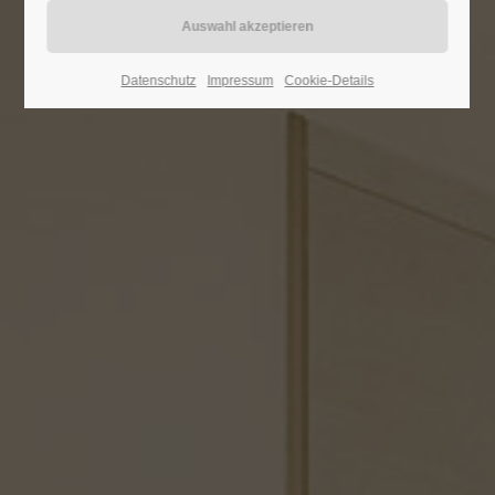
24h
Datenschutz
Impressum
Cookie-Details
/ 365days
We offer support for our customers
Mon - Fri 8:00am - 5:00pm
(GMT +1)
Get in touch
Cybersteel Inc.
376-293 City Road, Suite 600
San Francisco, CA 94102
Have any questions?
+44 1234 567 890