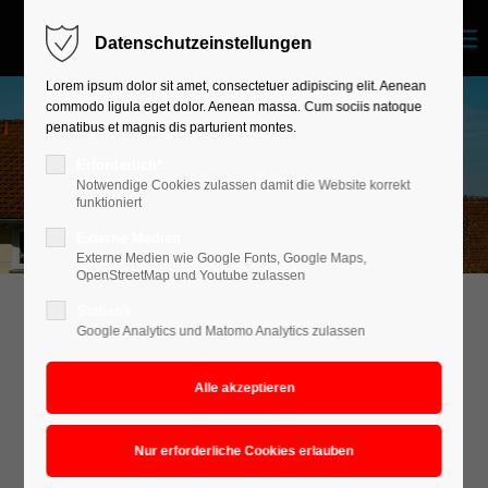
Datenschutzeinstellungen
Login
Lorem ipsum dolor sit amet, consectetuer adipiscing elit. Aenean
commodo ligula eget dolor. Aenean massa. Cum sociis natoque
Benutzername
penatibus et magnis dis parturient montes.
Erforderlich*
Notwendige Cookies zulassen damit die Website korrekt
funktioniert
Passwort
Externe Medien
Externe Medien wie Google Fonts, Google Maps,
OpenStreetMap und Youtube zulassen
Statistik
Anmelden
Google Analytics und Matomo Analytics zulassen
Solar
Register
|
Lost your password?
Support
Erstellen von Neuanlagen · Reparaturarbeiten ·
Wartungsarbeiten
Lorem ipsum dolor sit amet: