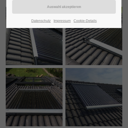
24h
Datenschutz
Impressum
Cookie-Details
/ 365days
We offer support for our customers
Mon - Fri 8:00am - 5:00pm
(GMT +1)
Get in touch
Cybersteel Inc.
376-293 City Road, Suite 600
San Francisco, CA 94102
Have any questions?
+44 1234 567 890