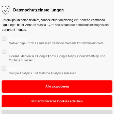
Datenschutzeinstellungen
Support
Get 
Lorem ipsum dolor sit amet, consectetuer adipiscing elit. Aenean commodo
ligula eget dolor. Aenean massa. Cum sociis natoque penatibus et magnis dis
Lorem ipsum dolor sit amet:
Cyberst
parturient montes.
376-293 
San Fra
Erforderlich*
Notwendige Cookies zulassen damit die Website korrekt funktioniert
24h
Unsere Gewerke die in
Externe Medien
/ 365days
Hav
Externe Medien wie Google Fonts, Google Maps, OpenStreetMap und
+44
Youtube zulassen
Statistik
Drop
Google Analytics und Matomo Analytics zulassen
inf
We offer support for our
customers
our password?
Mon - Fri 8:00am - 5:00pm
(GMT +1)