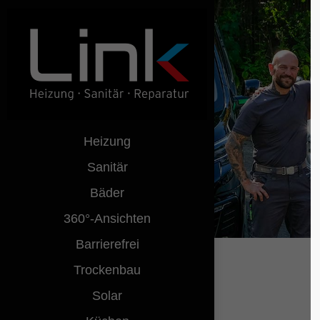
Login
Benutzername
Heizung
Passwort
Sanitär
Bäder
Anmelden
360°-Ansichten
Barrierefrei
Register
|
Lost y
Trockenbau
Solar