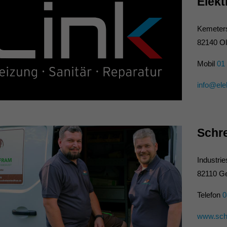
Elekt
Kemeters
82140 Ol
Mobil
01 
info@elek
Schr
Industrie
82110 G
Telefon
0
www.schr