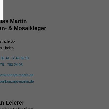
ias Martin
en- & Mosaikleger
traße 9b
rnlinden
 81 41 - 2 45 96 91
79 - 780 24 03
senkonzept-martin.de
esenkonzept-martin.de
an Leierer