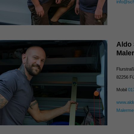
info@sch
Aldo 
Maler
Flurstra
82256 Fü
Mobil
01
www.aldo
Malermei