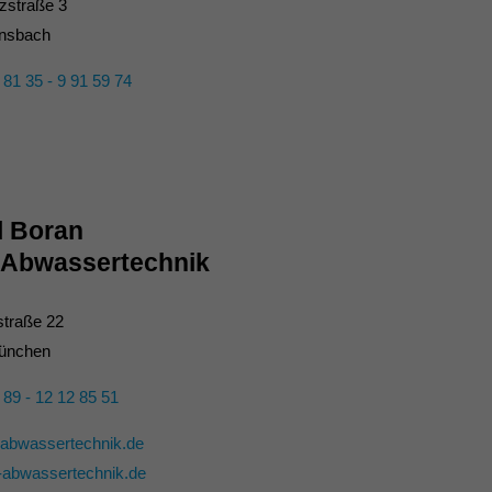
zstraße 3
insbach
 81 35 - 9 91 59 74
l Boran
Abwassertechnik
traße 22
ünchen
 89 - 12 12 85 51
abwassertechnik.de
-abwassertechnik.de