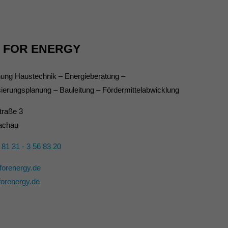
. FOR ENERGY
ung Haustechnik – Energieberatung –
ierungsplanung – Bauleitung – Fördermittelabwicklung
traße 3
achau
 81 31 - 3 56 83 20
rforenergy.de
forenergy.de