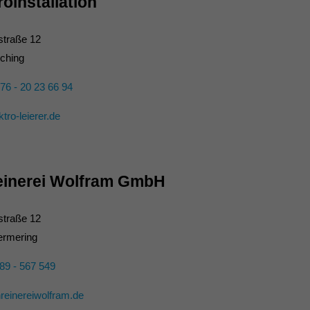
roinstallation
traße 12
ching
76 - 20 23 66 94
tro-leierer.de
einerei Wolfram GmbH
straße 12
ermering
89 - 567 549
einereiwolfram.de