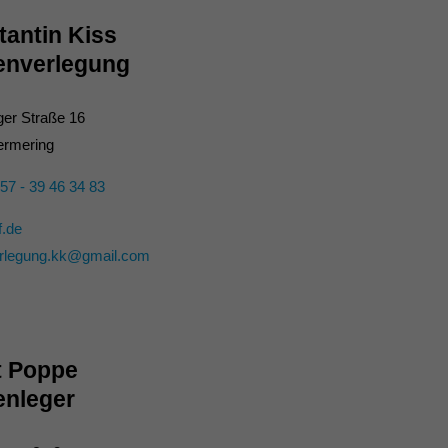
antin Kiss
senverlegung
er Straße 16
ermering
57 - 39 46 34 83
.de
erlegung.kk@gmail.com
t Poppe
enleger