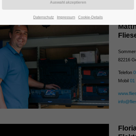
Datenschutz
Impressum
Cookie-Details
Matth
Flies
Sommers
82216 Ge
Telefon
0
Mobil
01 
www.flie
info@fli
Flori