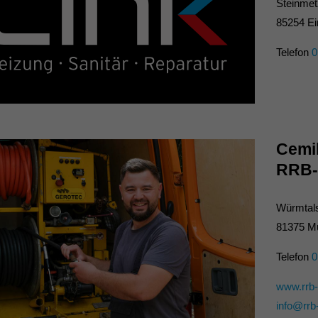
Steinmet
85254 E
Telefon
0
Cemi
RRB-
Würmtals
81375 M
Telefon
0
www.rrb-
info@rrb