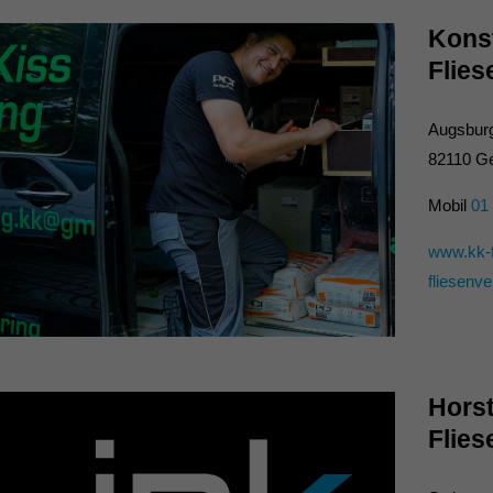
Konst
Flie
Augsburg
82110 G
Mobil
01 
www.kk-f
fliesenv
Hors
Flies